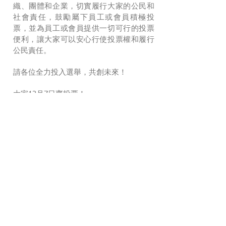
織、團體和企業，切實履行大家的公民和
社會責任，鼓勵屬下員工或會員積極投
票，並為員工或會員提供一切可行的投票
便利，讓大家可以安心行使投票權和履行
公民責任。
請各位全力投入選舉，共創未來！
大家12月7日齊投票！
詳情
2025年3月7日
通告編號： MM070325/379
2025年4月1日續會事宜
本年度會籍將於2025年3月31日屆