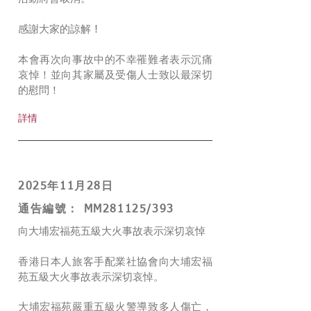
感謝大家的諒解 !
本會再次向事故中的不幸罹難者表示沉痛
哀悼！並向其家屬及受傷人士致以最深切
的慰問！
詳情
2025年11月28日
通告編號： MM281125/393
向大埔宏福苑五級大火事故表示深切哀悼
香港日本人旅客手配業社協會向大埔宏福
苑五級大火事故表示深切哀悼。
大埔宏福苑嚴重五級火警導致多人傷亡，