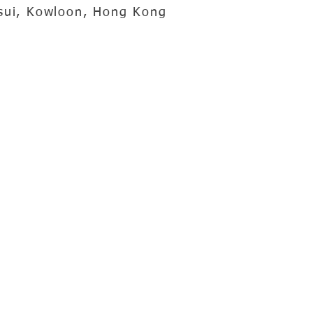
sui, Kowloon, Hong Kong
會址 : 九龍尖沙咀科學館道14號新文華中心A座7樓708室
電話 : (852)2312-2888 傳真 : (852)2312-2797
© 2020 HJTOA