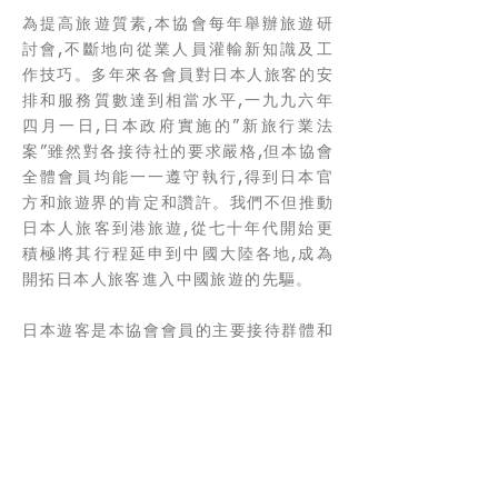
為提高旅遊質素,本協會每年舉辦旅遊研
討會,不斷地向從業人員灌輸新知識及工
作技巧。多年來各會員對日本人旅客的安
排和服務質數達到相當水平,一九九六年
四月一日,日本政府實施的”新旅行業法
案”雖然對各接待社的要求嚴格,但本協會
全體會員均能一一遵守執行,得到日本官
方和旅遊界的肯定和讚許。我們不但推動
日本人旅客到港旅遊,從七十年代開始更
積極將其行程延申到中國大陸各地,成為
開拓日本人旅客進入中國旅遊的先驅。
日本遊客是本協會會員的主要接待群體和
市場, 我們會不斷地充實行程內容提高服
務水準, 使其盡善盡美。一九九七年香港
回歸中國後, 國內旅遊人士訪港因數字大
幅地增加, 我們本著為香港旅遊發展而努
力的精神和創會宗旨, 全體會員將以精誠
服務和飽滿的熱情為國內外同胞提供優質