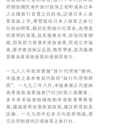
珠及購物天堂的美譽,故六十年代日本政
府開放國民海外旅行政策之初即成為日本
人出國旅行首選之目的地,訪港日本人旅
客直線上升,專營接待日本人旅客之旅行
社紛紛開業,鑑於此類旅行社眾多,為增進
同業間的溝通,提高服務水準,加強同業聯
絡,群策群力推廣本港旅遊業,而成立本協
會,要求會員保証品質,教育導遊,提高服務
質量為香港旅遊業的發展而努力。
一九八八年政府實施”旅行代理商”條例,
本協會之基本會員均取得”旅行代理商牌
照”。一九九三年六月,本協會被正式接納
為香港旅遊業議會(TIC)的第八個屬會。
多年來本協會積極推動本港旅遊事務發
展,建議港府改善旅遊政策,建設新景點及
設施。一九九四年起多次向政府倡議,應
立法管制接待訪港旅客之旅行社。