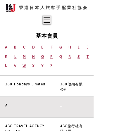
香港日本人旅客手配業社協会
​基本會員
A
B
C
D
E
F
G
H
I
J
K
L
M
N
O
P
Q
R
S
T
U
V
W
X
Y
Z
360 Holidays Limited
360假期有限
公司
A
_
ABC TRAVEL AGENCY
ABC旅行社有